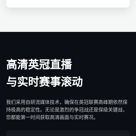
高清英冠直播
与实时赛事滚动
我们采用自研流媒体技术，确保在英冠联赛高峰期依然保
持极高的稳定性。无论是激烈的争冠战还是保级关键战，
您都能第一时间获取高清画面与实时赛况。