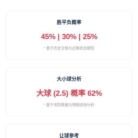
胜平负概率
45% | 30% | 25%
* 基于历史交锋与近期状态模型
大小球分析
大球 (2.5) 概率 62%
* 基于攻防数据与预期进球分析
让球参考