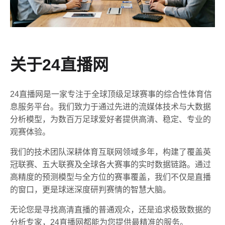
关于24直播网
24直播网是一家专注于全球顶级足球赛事的综合性体育信
息服务平台。我们致力于通过先进的流媒体技术与大数据
分析模型，为数百万足球爱好者提供高清、稳定、专业的
观赛体验。
我们的技术团队深耕体育互联网领域多年，构建了覆盖英
冠联赛、五大联赛及全球各大赛事的实时数据链路。通过
高精度的预测模型与全方位的赛事覆盖，我们不仅是直播
的窗口，更是球迷深度研判赛情的智慧大脑。
无论您是寻找高清直播的普通观众，还是追求极致数据的
分析专家，24直播网都能为您提供最精准的服务。