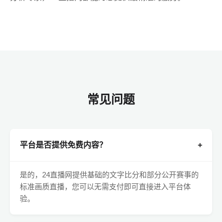
常见问题
平台是否提供免费内容？
+
是的，24直播网提供基础的文字比分和部分公开赛事的
标准画质直播，您可以无需支付即可直接进入平台体
验。