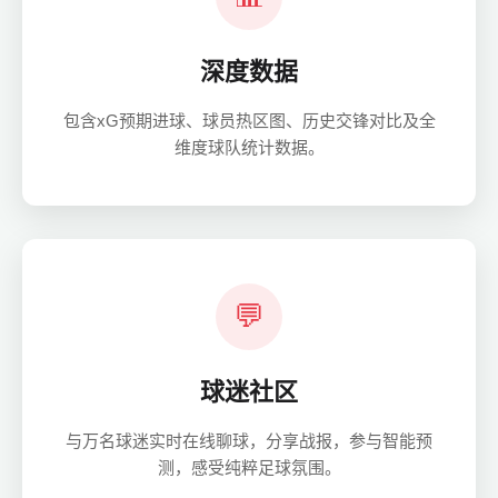
深度数据
包含xG预期进球、球员热区图、历史交锋对比及全
维度球队统计数据。
💬
球迷社区
与万名球迷实时在线聊球，分享战报，参与智能预
测，感受纯粹足球氛围。