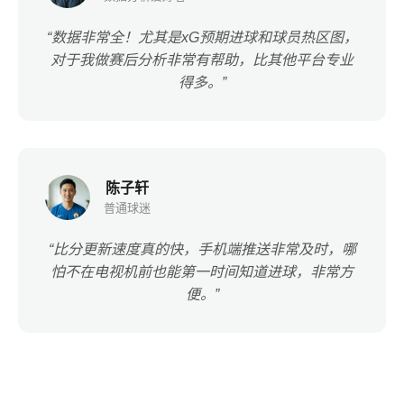
“数据非常全！尤其是xG预期进球和球员热区图，
对于我做赛后分析非常有帮助，比其他平台专业
得多。”
陈子轩
普通球迷
“比分更新速度真的快，手机端推送非常及时，哪
怕不在电视机前也能第一时间知道进球，非常方
便。”