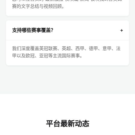
赛的文字总结与视频回顾。
支持哪些赛事覆盖？
+
我们深度覆盖英冠联赛、英超、西甲、德甲、意甲、法
甲以及欧冠、亚冠等主流国际赛事。
平台最新动态