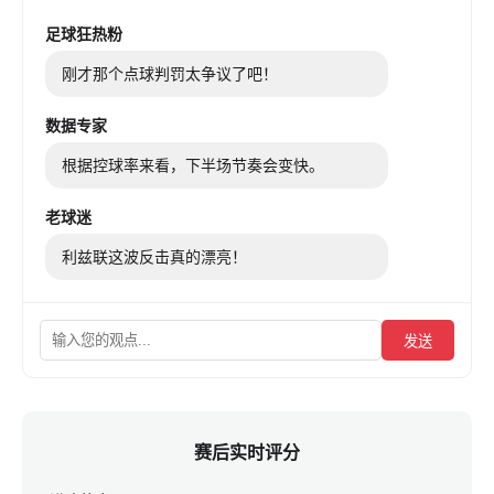
足球狂热粉
刚才那个点球判罚太争议了吧！
数据专家
根据控球率来看，下半场节奏会变快。
老球迷
利兹联这波反击真的漂亮！
发送
赛后实时评分