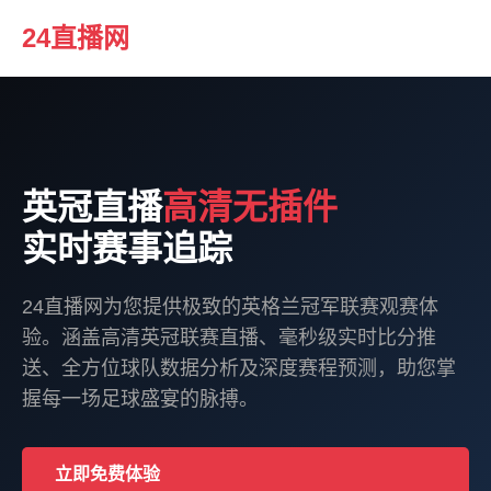
24直播网
英冠直播
高清无插件
实时赛事追踪
24直播网为您提供极致的英格兰冠军联赛观赛体
验。涵盖高清英冠联赛直播、毫秒级实时比分推
送、全方位球队数据分析及深度赛程预测，助您掌
握每一场足球盛宴的脉搏。
立即免费体验