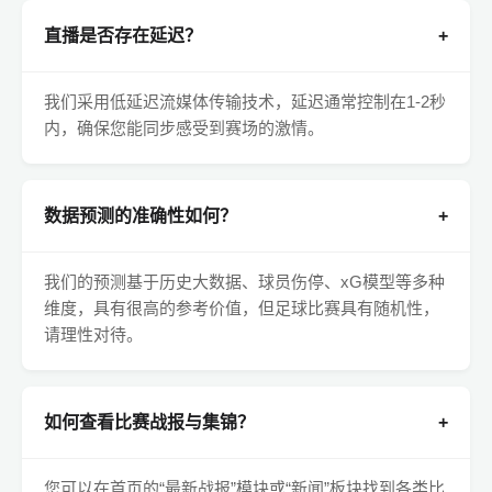
直播是否存在延迟？
+
我们采用低延迟流媒体传输技术，延迟通常控制在1-2秒
内，确保您能同步感受到赛场的激情。
数据预测的准确性如何？
+
我们的预测基于历史大数据、球员伤停、xG模型等多种
维度，具有很高的参考价值，但足球比赛具有随机性，
请理性对待。
如何查看比赛战报与集锦？
+
您可以在首页的“最新战报”模块或“新闻”板块找到各类比